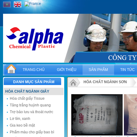
TRANG CHỦ
GIỚI THIỆU
SẢN PHẨM
TIN TỨC
DANH MỤC SẢN PHẨM
HÓA CHẤT NGÀNH SƠN
HÓA CHẤT NGÀNH GIẤY
Hóa chất giấy Tissue
Tăng trắng huỳnh quang
Trợ bảo lưu và thoát nước
Lơ tím, xanh
Gia keo bề mặt
Phẩm màu cho giấy bao bì