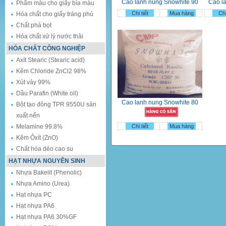
Cao lanh nung Snowhite 90
Cao l
Phẩm màu cho giấy bìa màu
Chi tiết
Mua hàng
Chi
Hóa chất cho giấy tráng phủ
Chất phá bọt
Hóa chất xử lý nước thải
HÓA CHẤT CÔNG NGHIỆP
Axít Stearic (Stearic acid)
Kẽm Chloride ZnCl2 98%
Xút vảy 99%
Dầu Parafin (White oil)
Cao lanh nung Snowhite 80
Bột tạo đông TPR 9550U sản
xuất nến
Melamine 99.8%
Chi tiết
Mua hàng
Kẽm Ôxít (ZnO)
Chất hóa dẻo cao su
HẠT NHỰA NGUYÊN SINH
Nhựa Bakelit (Phenolic)
Nhựa Amino (Urea)
Hạt nhựa PC
Hạt nhựa PA6
Hạt nhựa PA6 30%GF