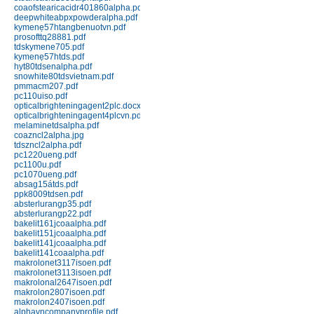
coaofstearicacidr401860alpha.pdf
151J black; 151J red
deepwhiteabpxpowderalpha.pdf
Chi tiết
Mua hàng
kymenẹ57htangbenuotvn.pdf
prosofttq28881.pdf
tdskymene705.pdf
kymenẹ57htds.pdf
hyt80tdsenalpha.pdf
snowhite80tdsvietnam.pdf
pmmacm207.pdf
pc110uiso.pdf
opticalbrighteningagent2plc.docx
opticalbrighteningagent4plcvn.pdf
melaminetdsalpha.pdf
coazncl2alpha.jpg
Nhựa Phenolic 141 (Bakelit) ép
tdszncl2alpha.pdf
đứng
pc1220ueng.pdf
Chi tiết
Mua hàng
pc1100u.pdf
pc1070ueng.pdf
absag15átds.pdf
ppk8009tdsen.pdf
absterlurangp35.pdf
absterlurangp22.pdf
bakelit161jcoaalpha.pdf
bakelit151jcoaalpha.pdf
bakelit141jcoaalpha.pdf
bakelit141coaalpha.pdf
makrolonet3117isoen.pdf
makrolonet3113isoen.pdf
Nhựa Phenolic 141J (Bakelit) ép
makrolonal2647isoen.pdf
phun
makrolon2807isoen.pdf
makrolon2407isoen.pdf
Chi tiết
Mua hàng
alphavncompanyprofile.pdf