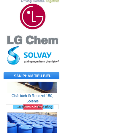
SẢN PHẨM TIÊU BIỂU
Chất tách lô Resozol 150,
Solenis
Chi tiết
Mua hàng