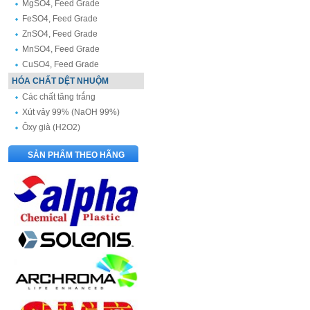
MgSO4, Feed Grade
FeSO4, Feed Grade
ZnSO4, Feed Grade
MnSO4, Feed Grade
CuSO4, Feed Grade
HÓA CHẤT DỆT NHUỘM
Các chất tăng trắng
Xút vảy 99% (NaOH 99%)
Ôxy già (H2O2)
SẢN PHẨM THEO HÃNG