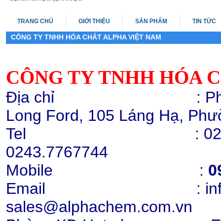
TRANG CHỦ
GIỚI THIỆU
SẢN PHẨM
TIN TỨC
CÔNG TY TNHH HÓA CHẤT ALPHA VIỆT NAM
CÔNG TY TNHH HÓA C
Melamine 99.8%, Yulong
Chi tiết
Mua hàng
Địa chỉ : Phòng 503,
Long Ford, 105 Láng Hạ, Phư
Tel : 0243.776772
0243.7767744
Mobile
:
0
Hạt nhựa PP K8009
Email : info@alph
Chi tiết
Mua hàng
sales@alphachem.com.