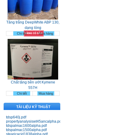
Tăng trắng DeepWhite ABP 130,
dạng lỏng
Chi tiết
Mua hàng
Chất tăng bền ướt Kymene
557H
Chi tiết
Mua hàng
TÀI LIỆU KỸ THUẬT
tdsp640j.pdf
propertyanalysiswt45ancalpha.pdf
tdspalmac1600alpha.pdf
tdspalmac1500alpha.pdf
stearicacid1838alpha.pdf
Nhựa Bakelit 141; 141J black;