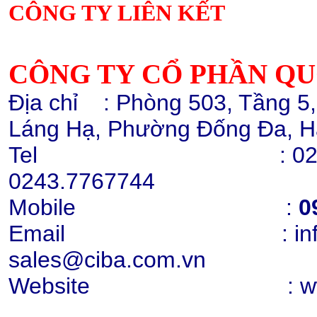
CÔNG TY LIÊN KẾT
Hạt nhựa ABS GP22
Chi tiết
Mua hàng
CÔNG TY CỔ PHẦN Q
Địa chỉ
: Phòng 503, Tầng 5
Láng Hạ, Phường Đống Đa, H
Tel :
02
0243.7767744
Cao lanh nung Snowhite 80
Mobile :
0
Chi tiết
Mua hàng
Email : info@cib
sales@ciba.com.vn
Website : www.ci
Cao lanh nung