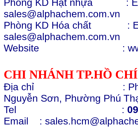
Phòng KD Hạt nhựa : Ext:
sales@alphachem.com.vn
Phòng KD Hóa chất :
E
Hạt nhựa PC 2407, 2807, 2858,
sales@alphachem.com.vn
trong suốt
Chi tiết
Mua hàng
Website : www.alp
CHI NHÁNH TP.HỒ CH
Địa chỉ : Phòng 1405
Hạt nhựa PC 2407, 2807
Nguyễn Sơn, Phường Phú Thạ
010131 (trắng điện)
Chi tiết
Mua hàng
Tel :
09
Email
: sales.hcm@alphach