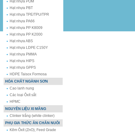
Hạt nhựa POM
Hạt nhựa PBT
Hạt nhựa TPE/TPU/TPR
Hạt nhựa PA66
Hạt nhựa PP K8009
Hạt nhựa PP K2000
Hạt nhựa ABS
Hạt nhựa LDPE C150Y
Hạt nhựa PMMA
Hạt nhựa HIPS
Hạt nhựa GPPS
HDPE Taisox Formosa
HÓA CHẤT NGÀNH SƠN
Cao lanh nung
Các loại Ôxít sắt
HPMC
NGUYÊN LIỆU XI MĂNG
Clinker trắng (white clinker)
PHỤ GIA THỨC ĂN CHĂN NUÔI
Kẽm Ôxít (ZnO), Feed Grade