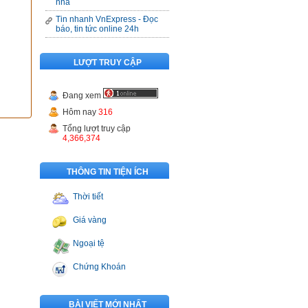
nhà
Tin nhanh VnExpress - Đọc
báo, tin tức online 24h
LƯỢT TRUY CẬP
Đang xem
Hôm nay
316
Tổng lượt truy cập
4,366,374
THÔNG TIN TIỆN ÍCH
Thời tiết
Giá vàng
Ngoại tệ
Chứng Khoán
BÀI VIẾT MỚI NHẤT