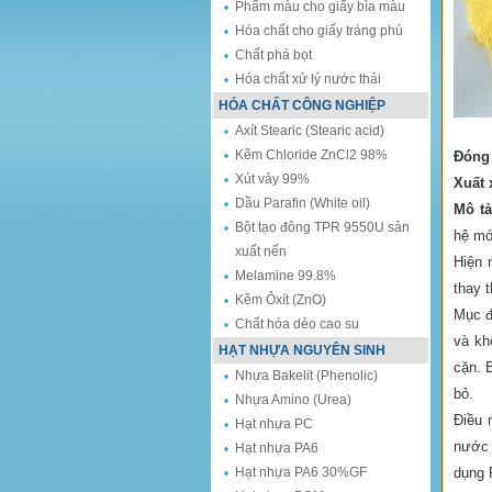
Phẩm màu cho giấy bìa màu
Hóa chất cho giấy tráng phủ
Chất phá bọt
Hóa chất xử lý nước thải
HÓA CHẤT CÔNG NGHIỆP
Axít Stearic (Stearic acid)
Kẽm Chloride ZnCl2 98%
Đóng
Xút vảy 99%
Xuất 
Dầu Parafin (White oil)
Mô tả
Bột tạo đông TPR 9550U sản
hệ mớ
xuất nến
Hiện 
Melamine 99.8%
thay 
Kẽm Ôxít (ZnO)
Mục đ
Chất hóa dẻo cao su
và kh
HẠT NHỰA NGUYÊN SINH
cặn. 
Nhựa Bakelit (Phenolic)
bỏ.
Nhựa Amino (Urea)
Điều 
Hạt nhựa PC
nước 
Hạt nhựa PA6
Hạt nhựa PA6 30%GF
dụng 