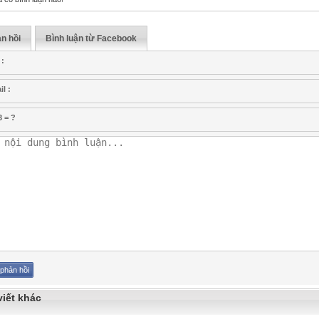
n hồi
Bình luận từ Facebook
 :
l :
3 = ?
viết khác