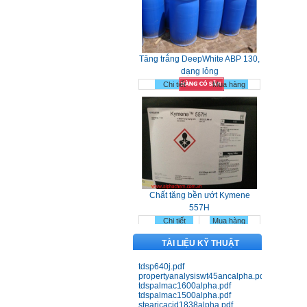
Tăng trắng DeepWhite ABP 130,
dạng lỏng
Chi tiết
Mua hàng
Chất tăng bền ướt Kymene
557H
Chi tiết
Mua hàng
TÀI LIỆU KỸ THUẬT
tdsp640j.pdf
propertyanalysiswt45ancalpha.pdf
tdspalmac1600alpha.pdf
tdspalmac1500alpha.pdf
stearicacid1838alpha.pdf