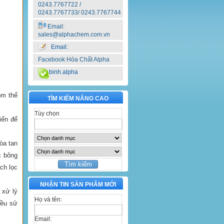
0243.7767722 /
0243.7767733/ 0243.7767744
Email:
sales@alphachem.com.vn
Email:
Facebook Hóa Chất Alpha
binh.alpha
ôm thế
TÌM KIẾM NÂNG CAO
Tùy chọn
iến để
òa tan
c bông
ch lọc
NHẬN TIN SẢN PHẨM MỚI
 xử lý
Họ và tên:
đều sử
Email: