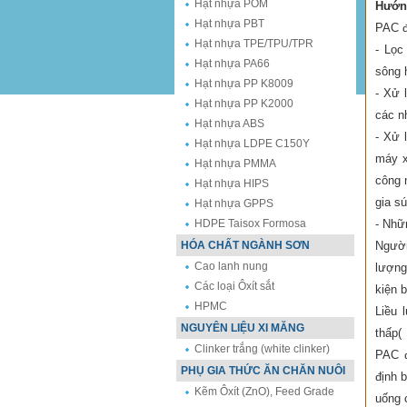
Hạt nhựa POM
Hướn
Hạt nhựa PBT
PAC đ
Hạt nhựa TPE/TPU/TPR
- Lọc
Hạt nhựa PA66
sông 
Hạt nhựa PP K8009
- Xử 
Hạt nhựa PP K2000
các n
Hạt nhựa ABS
- Xử 
Hạt nhựa LDPE C150Y
máy x
Hạt nhựa PMMA
công 
Hạt nhựa HIPS
gia s
Hạt nhựa GPPS
HDPE Taisox Formosa
- Nhữ
HÓA CHẤT NGÀNH SƠN
Người
Cao lanh nung
lượng
Các loại Ôxít sắt
kiện 
HPMC
Liều 
NGUYÊN LIỆU XI MĂNG
thấp(
Clinker trắng (white clinker)
PAC đ
PHỤ GIA THỨC ĂN CHĂN NUÔI
định 
Kẽm Ôxít (ZnO), Feed Grade
uống 