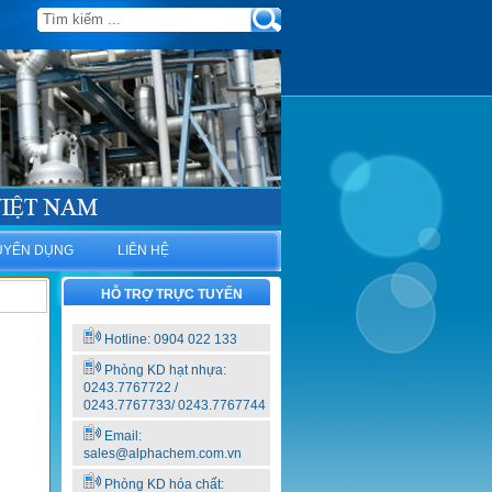
UYỂN DỤNG
LIÊN HỆ
HỖ TRỢ TRỰC TUYẾN
Hotline: 0904 022 133
Phòng KD hạt nhựa:
0243.7767722 /
0243.7767733/ 0243.7767744
Email:
sales@alphachem.com.vn
Phòng KD hóa chất: