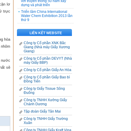
với truyền thống 50 năm xây
cặn lơ
dựng và phát triển
ử trực
Triển lãm China International
Water Chem Exhibition 2013 lần
thứ 9
LIÊN KẾT WEBSITE
ng hòa
Công ty Cổ phần XNK Bắc
n nhôm
Giang (Nhà máy Giấy Xương
Giang)
Công ty Cổ phần DEVYT (Nhà
o nước
máy Giấy BBP)
hất sẽ
Công ty Cổ phần Giấy An Hòa
Công ty Cổ phần Giấy Bao bì
Đồng Tiến
Công ty Giấy Tissue Sông
Đuống
Công ty TNHH Xưởng Giấy
Chánh Dương
Tập đoàn Giấy Tân Mai
Công ty TNHH Giấy Trường
Xuân
Công ty TNHH Giấy Kraft Vina