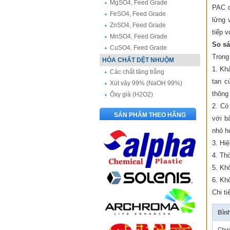
MgSO4, Feed Grade
PAC d
FeSO4, Feed Grade
lửng 
ZnSO4, Feed Grade
tiếp v
MnSO4, Feed Grade
So sá
CuSO4, Feed Grade
Trong
HÓA CHẤT DỆT NHUỘM
1. Kh
Các chất tăng trắng
tan c
Xút vảy 99% (NaOH 99%)
thông
Ôxy già (H2O2)
2. Có
SẢN PHẨM THEO HÃNG
với b
nhỏ h
3. Hiệ
4. Th
5. Khô
6. Khô
Chi tiê
Bình
Chưa