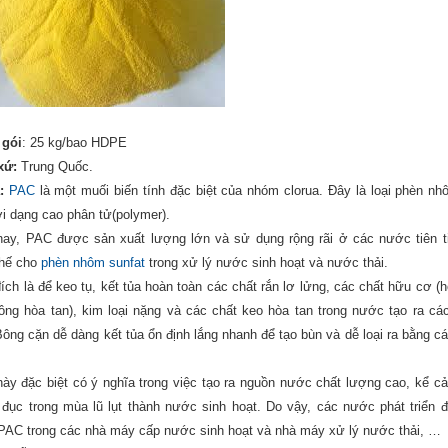
 gói
: 25 kg/bao HDPE
xứ:
Trung Quốc.
:
PAC
là một muối biến tính đặc biệt của nhóm clorua. Đây là loại phèn nh
i dạng cao phân tử(polymer).
nay, PAC được sản xuất lượng lớn và sử dụng rộng rãi ở các nước tiên t
thế cho
phèn nhôm sunfat
trong xử lý nước sinh hoạt và nước thải.
ích là để keo tụ, kết tủa hoàn toàn các chất rắn lơ lửng, các chất hữu cơ (h
ông hòa tan), kim loại nặng và các chất keo hòa tan trong nước tạo ra cá
Bông cặn dễ dàng kết tủa ổn định lắng nhanh để tạo bùn và dễ loại ra bằng cá
này đặc biệt có ý nghĩa trong việc tạo ra nguồn nước chất lượng cao, kể cả
đục trong mùa lũ lụt thành nước sinh hoạt. Do vậy, các nước phát triển 
PAC trong các nhà máy cấp nước sinh hoạt và nhà máy xử lý nước thải, …