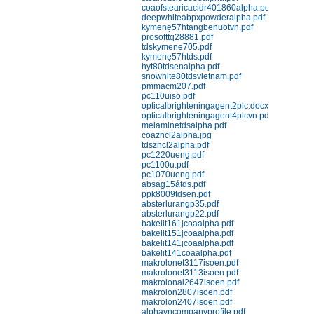
Nhựa Bakelit 141; 141J black;
coaofstearicacidr401860alpha.pdf
151J black; 151J red
deepwhiteabpxpowderalpha.pdf
kymenẹ57htangbenuotvn.pdf
Chi tiết
Mua hàng
prosofttq28881.pdf
tdskymene705.pdf
kymenẹ57htds.pdf
hyt80tdsenalpha.pdf
snowhite80tdsvietnam.pdf
pmmacm207.pdf
pc110uiso.pdf
opticalbrighteningagent2plc.docx
opticalbrighteningagent4plcvn.pdf
melaminetdsalpha.pdf
coazncl2alpha.jpg
Nhựa Phenolic 141 (Bakelit) ép
tdszncl2alpha.pdf
pc1220ueng.pdf
đứng
pc1100u.pdf
Chi tiết
Mua hàng
pc1070ueng.pdf
absag15átds.pdf
ppk8009tdsen.pdf
absterlurangp35.pdf
absterlurangp22.pdf
bakelit161jcoaalpha.pdf
bakelit151jcoaalpha.pdf
bakelit141jcoaalpha.pdf
bakelit141coaalpha.pdf
makrolonet3117isoen.pdf
makrolonet3113isoen.pdf
Nhựa Phenolic 141J (Bakelit) ép
makrolonal2647isoen.pdf
makrolon2807isoen.pdf
phun
makrolon2407isoen.pdf
Chi tiết
Mua hàng
alphavncompanyprofile.pdf