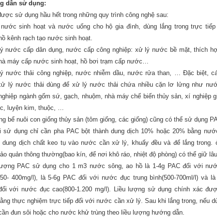
g dẫn sử dụng:
ược sử dụng hầu hết trong những quy trình công nghệ sau:
 nước sinh hoạt và nước uống cho hộ gia đình, dùng lắng trong trực tiế
hồ kênh rạch tạo nước sinh hoạt.
lý nước cấp dân dụng, nước cấp công nghiệp: xử lý nước bề mặt, thích h
hà máy cấp nước sinh hoạt, hồ bơi trạm cấp nước…
lý nước thải công nghiệp, nước nhiễm dầu, nước rửa than, … Đặc biệt, c
ử lý nước thải dùng để xử lý nước thải chứa nhiều cặn lơ lửng như nướ
nghiệp ngành gốm sứ, gạch, nhuộm, nhà máy chế biến thủy sản, xí nghiệp g
úc, luyện kim, thuộc, …
ng bể nuôi con giống thủy sản (tôm giống, các giống) cũng có thể sử dụng P
 sử dụng chỉ cần pha PAC bột thành dung dịch 10% hoặc 20% bằng nướ
 dung dịch chất keo tụ vào nước cần xử lý, khuấy đều và để lắng trong. 
bảo quản thông thường(bao kín, để nơi khô ráo, nhiệt độ phòng) có thể giữ lâu
lượng PAC sử dụng cho 1 m3 nước sông, ao hồ là 1-4g PAC đối với nư
 50- 400mg/l), là 5-6g PAC đối với nước đục trung bình(500-700ml/l) và là
ối với nước đục cao(800-1.200 mg/l). Liều lượng sử dụng chính xác đư
bằng thực nghiệm trực tiếp đối với nước cần xử lý. Sau khi lắng trong, nếu d
cần đun sôi hoặc cho nước khử trùng theo liều lượng hướng dẫn.