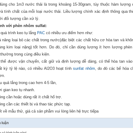
ùng cho 1m3 nước thải là trong khoảng 15-30gram, tùy thuộc hàm lượng 
và tính chất của mỗi loại nước thải. Liều lượng chính xác định thông qua th
ới đối tượng cần xử lý.
nh với phèn nhôm sulfat:
 quá trình keo tụ lắng
PAC
có nhiều ưu điểm hơn như:
ả năng loại bỏ các chất trong nước(đặc biệt các chất hữu cơ hòa tan và khô
ùng kim loại nặng) tốt hơn. Do đó, chỉ cần dùng lượng ít hơn lượng phè
 thường trong cùng điều kiện.
 thể được vận chuyển, cất giữ và định lượng dễ dàng, có thể hòa tan và
ất kỳ tỷ lệ nào, có nhiều Al2O3 hoạt tính
sunfat nhôm
, do đó các bể hóa c
ơn.
u quả lắng trong cao hơn 4-5 lần,
ời gian keo tụ nhanh.
ng cần hoặc dùng rất ít chất hổ trợ.
ng cần các thiết bị và thao tác phức tạp.
́t về mẫu thử, giá cả sản phẫm vui lòng liên hệ trực tiếpa
 luận
 có bình luận nào!