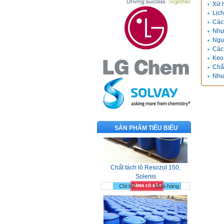
Xử l
Lịch
Các 
Nhựa
Ngu
Các
Keo
Chấ
Nhu
SẢN PHẨM TIÊU BIỂU
Chất tách lô Resozol 150,
Solenis
Chi tiết
Mua hàng