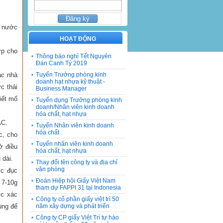
p nước
HOẠT ĐỘNG
ợp cho
Thông báo nghỉ Tết Nguyên
Đán Canh Tý 2019
ác nhà
Tuyển Trưởng phòng kinh
doanh hạt nhựa kỹ thuật -
c thải
Business Manager
iết mổ
Tuyển dụng Trưởng phòng kinh
doanh/Nhân viên kinh doanh
hóa chất, hạt nhựa
AC.
Tuyển Nhân viên kinh doanh
hóa chất
c, cho
Tuyển nhân viên kinh doanh
ở điều
hóa chất, hạt nhựa
 dài.
Thay đổi tên công ty và địa chỉ
văn phòng
ớc đục
Đoàn Hiệp hội Giấy Việt Nam
 7-10g
tham dự FAPPI 31 tại Indonesia
ợc xác
Công ty cổ phần giấy việt trì 50
ùng để
năm xây dựng và phát triển
Công ty CP giấy Việt Trì tự hào