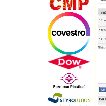
Phả
Tên
*
Emai
*
2 + 
*
Bài 