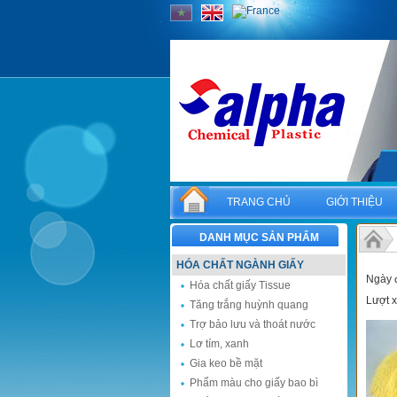
TRANG CHỦ
GIỚI THIỆU
DANH MỤC SẢN PHẨM
HÓA CHẤT NGÀNH GIẤY
Ngày 
Hóa chất giấy Tissue
Lượt 
Tăng trắng huỳnh quang
Trợ bảo lưu và thoát nước
Lơ tím, xanh
Gia keo bề mặt
Phẩm màu cho giấy bao bì