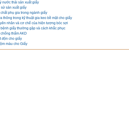
ý nước thải sản xuất giấy
 sử sản xuất giấy
chất phụ gia trong ngành giấy
 thông trong kỹ thuật gia keo bề mặt cho giấy
yên nhân và cơ chế của hiện tượng bóc sợi
 bệnh giấy thường gặp và cách khắc phục
 chống thấm AKD
t độn cho giấy
ộm màu cho Giấy