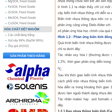
nhựa thông chứa liên kết đôi liên hợ
MgSO4, Feed Grade
ở hình 1.1 ta nhận thấy
chỉ có một 
FeSO4, Feed Grade
ZnSO4, Feed Grade
vậy
biến tính nhựa thông chỉ diễn ra 
MnSO4, Feed Grade
Biến tính nhựa thông dựa trên cơ s
CuSO4, Feed Grade
phản ứng cộng vòng Diels-Alder với t
HÓA CHẤT DỆT NHUỘM
số phản ứng hóa học chính của quá t
Các chất tăng trắng
Hình 1.2 : Phản ứng biến tính đồn
Xút vảy 99% (NaOH 99%)
Quá trình biến tính nhựa thông được
Ôxy già (H2O2)
chỉ ra dưới đây:
Tác nhân oxy hóa I (thường được s
SẢN PHẨM THEO HÃNG
1.2%, thời gian phản ứng diễn trong
0
C.
Sau khi thời gian biến tính nhựa thô
cách phối trộn nhựa thông biến tính
hóa diễn ra trong khoảng thời gian 
được làm nguội thành dạng nhựa dẻ
Tác nhân maleic hay axit furmalic
đây.
1.2.1.Keo nhựa thông biến tính (C