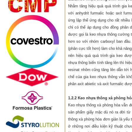
Nhằm tăng hiệu quả quá trình gia 
với anhydrit furmalic hoặc axit furm
ứng lập thể ứng dụng cho rất nhiều 
chỉ có thể áp dụng cho đồng phân dạ
được gọi là keo nhựa thông cường t
hơn so với nhóm carboxyl ban đầu.
(phân cực tốt hơn) làm cho khả năng
nên hiệu quả quá trình gia keo được
nhựa thông biến tính tăng lên thì h
resinat nhôm cũng tăng lên dẫn tới 
chế của gia keo nhựa thông vẫn kh
phân axit abietic và axit furmalic đượ
1.2.2 Keo nhựa thông xà phòng hó
Keo nhựa thông xà phòng hóa vẫn đón
sản phẩm giấy mặc dù nó ra đời từ 
thông xà phòng hóa đơn giản là yếu
ở những nơi điều kiện kỹ thuật chư