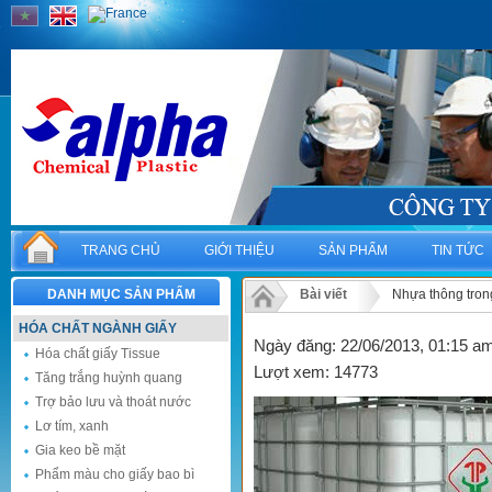
TRANG CHỦ
GIỚI THIỆU
SẢN PHẨM
TIN TỨC
DANH MỤC SẢN PHẨM
Bài viết
Nhựa thông trong
HÓA CHẤT NGÀNH GIẤY
Ngày đăng: 22/06/2013, 01:15 a
Hóa chất giấy Tissue
Lượt xem: 14773
Tăng trắng huỳnh quang
Trợ bảo lưu và thoát nước
Lơ tím, xanh
Gia keo bề mặt
Phẩm màu cho giấy bao bì