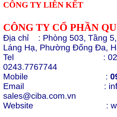
CÔNG TY LIÊN KẾT
Hạt nhựa ABS GP22
Chi tiết
Mua hàng
CÔNG TY CỔ PHẦN Q
Địa chỉ
: Phòng 503, Tầng 5
Láng Hạ, Phường Đống Đa, H
Tel :
02
Cao lanh nung Snowhite 80
0243.7767744
Chi tiết
Mua hàng
Mobile :
0
Email : info@cib
sales@ciba.com.vn
Website : www.ci
Cao lanh nung