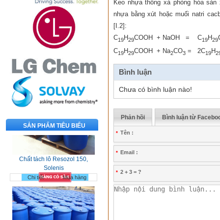
Keo nhựa thông xà phòng hóa sản x
nhựa bằng xút hoặc muối natri cacb
[I.2]:
C
H
COOH + NaOH = C
H
19
29
19
29
C
H
COOH + Na
CO
= 2C
H
19
29
2
3
19
2
Bình luận
Chưa có bình luận nào!
Phản hồi
Bình luận từ Facebo
SẢN PHẨM TIÊU BIỂU
Tên :
*
Chất tách lô Resozol 150,
Solenis
Email :
*
Chi tiết
Mua hàng
2 + 3 = ?
*