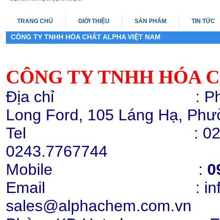
TRANG CHỦ
GIỚI THIỆU
SẢN PHẨM
TIN TỨC
CÔNG TY TNHH HÓA CHẤT ALPHA VIỆT NAM
Melamine 99.8%, Yulong
CÔNG TY TNHH HÓA C
Chi tiết
Mua hàng
Địa chỉ : Phòng 503,
Long Ford, 105 Láng Hạ, Phư
Tel : 0243.776772
0243.7767744
Mobile
:
0
Hạt nhựa PP K8009
Email : info@alph
Chi tiết
Mua hàng
sales@alphachem.com.