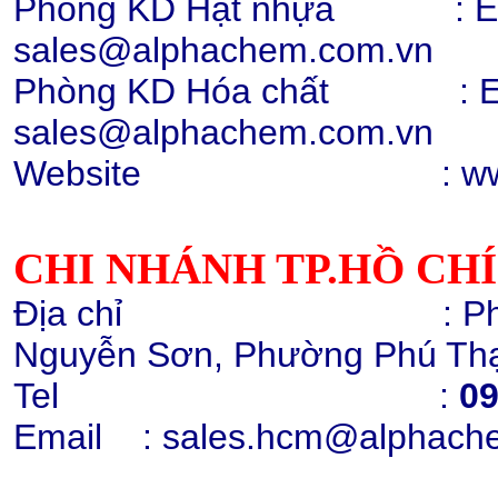
Phòng KD Hạt nhựa : Ext:
sales@alphachem.com.vn
Phòng KD Hóa chất :
E
Hạt nhựa PC 2407, 2807, 2858,
sales@alphachem.com.vn
trong suốt
Chi tiết
Mua hàng
Website : www.alp
CHI NHÁNH TP.HỒ CH
Địa chỉ : Phòng 1405
Hạt nhựa PC 2407, 2807
Nguyễn Sơn, Phường Phú Thạ
010131 (trắng điện)
Chi tiết
Mua hàng
Tel :
09
Email
: sales.hcm@alphach