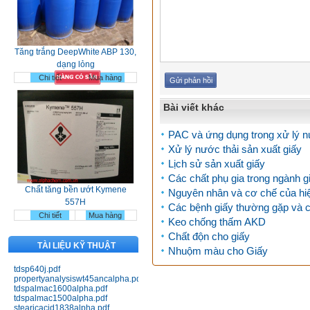
Tăng trắng DeepWhite ABP 130,
dạng lỏng
Chi tiết
Mua hàng
Bài viết khác
PAC và ứng dụng trong xử lý 
Xử lý nước thải sản xuất giấy
Lịch sử sản xuất giấy
Chất tăng bền ướt Kymene
Các chất phụ gia trong ngành g
557H
Nguyên nhân và cơ chế của hi
Chi tiết
Mua hàng
Các bệnh giấy thường gặp và 
Keo chống thấm AKD
Chất độn cho giấy
TÀI LIỆU KỸ THUẬT
Nhuộm màu cho Giấy
tdsp640j.pdf
propertyanalysiswt45ancalpha.pdf
tdspalmac1600alpha.pdf
tdspalmac1500alpha.pdf
Nhựa Bakelit 141; 141J black;
stearicacid1838alpha.pdf