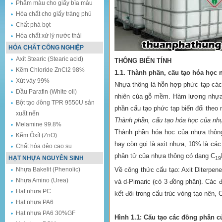
Phẩm màu cho giấy bìa màu
Hóa chất cho giấy tráng phủ
Chất phá bọt
Hóa chất xử lý nước thải
HÓA CHẤT CÔNG NGHIỆP
Axít Stearic (Stearic acid)
THÔNG BIẾN TÍNH
Kẽm Chloride ZnCl2 98%
1.1. Thành phần, cấu tạo hóa học
Xút vảy 99%
Nhựa thông là hỗn hợp phức tạp các c
Dầu Parafin (White oil)
nhiên của gỗ mềm. Hàm lượng nhựa 
Bột tạo đông TPR 9550U sản
phần cấu tạo phức tạp biến đổi theo 
xuất nến
Thành phần, cấu tạo hóa học của nh
Melamine 99.8%
Thành phần hóa học của nhựa thông
Kẽm Ôxít (ZnO)
hay còn gọi là axit nhựa, 10% là các
Chất hóa dẻo cao su
phân tử của nhựa thông có dạng C
HẠT NHỰA NGUYÊN SINH
19
Về công thức cấu tạo: Axit Diterpene
Nhựa Bakelit (Phenolic)
Nhựa Amino (Urea)
và d-Pimaric (có 3 đồng phân). Các 
Hạt nhựa PC
kết đôi trong cấu trúc vòng tạo nên
Hạt nhựa PA6
Hạt nhựa PA6 30%GF
Hình 1.1: Cấu tạo các đồng phân củ