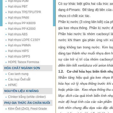
Hạt nhựa POM
Có sự khác biệt giữa hai cấu trúc a
Hạt nhựa PBT
dạng d-Pimaric. Để tăng độ bền của a
Hạt nhựa TPE/TPU/TPR
nhựa có chất xúc tác.
Hạt nhựa PA66
Phần kị nước (3 vòng liên kết) của p
Hạt nhựa PP K8009
gia keo nhựa thông. Phần kị nước 
Hạt nhựa PP K2000
Phần háo nước là nhóm cacboxyl là 
Hạt nhựa ABS
nước khi tham gia phản ứng với xút
Hạt nhựa LDPE C150Y
Hạt nhựa PMMA
nặng không tan trong nước. Kim loạ
Hạt nhựa HIPS
dàng tạo thành như muối nhựa đơn hóa
Hạt nhựa GPPS
sự cản trở vị trí của nhóm cacboxy
HDPE Taisox Formosa
điểm liên kết xenluloza với anion khá
HÓA CHẤT NGÀNH SƠN
1.2. Cơ chế hóa học biến tính nh
Cao lanh nung
Nhằm tăng hiệu quả gia keo nhựa t
Các loại Ôxít sắt
hóa học xử lý nhựa thông trước khi
HPMC
hoặc phân tán. Keo nhựa thông thu đ
NGUYÊN LIỆU XI MĂNG
Mục đích của quá trình biến tính nh
Clinker trắng (white clinker)
mức độ hoạt tính của các sản phẩm 
PHỤ GIA THỨC ĂN CHĂN NUÔI
tính nhìn chung đều dựa vào đặc đi
Kẽm Ôxít (ZnO), Feed Grade