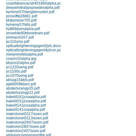
151J black; 151J red
coaofstearicacidr401860alpha.pdf
deepwhiteabpxpowderalpha.pdf
Chi tiết
Mua hàng
kymenẹ57htangbenuotvn.pdf
prosofttq28881.pdf
tdskymene705.pdf
kymenẹ57htds.pdf
hyt80tdsenalpha.pdf
snowhite80tdsvietnam.pdf
pmmacm207.pdf
pc110uiso.pdf
opticalbrighteningagent2plc.docx
opticalbrighteningagent4plcvn.pdf
melaminetdsalpha.pdf
Nhựa Phenolic 141 (Bakelit) ép
coazncl2alpha.jpg
tdszncl2alpha.pdf
đứng
pc1220ueng.pdf
Chi tiết
Mua hàng
pc1100u.pdf
pc1070ueng.pdf
absag15átds.pdf
ppk8009tdsen.pdf
absterlurangp35.pdf
absterlurangp22.pdf
bakelit161jcoaalpha.pdf
bakelit151jcoaalpha.pdf
bakelit141jcoaalpha.pdf
bakelit141coaalpha.pdf
makrolonet3117isoen.pdf
makrolonet3113isoen.pdf
Nhựa Phenolic 141J (Bakelit) ép
makrolonal2647isoen.pdf
phun
makrolon2807isoen.pdf
Chi tiết
Mua hàng
makrolon2407isoen.pdf
alphavncompanyprofile.pdf